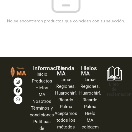
No se encontraron productos que coincidan con su selección.
Información
Tienda
Hielos
MA
MA
Inicio
Lima-
Lima-
Productos
Libro
Regiones,
Regiones,
Hielos
de
Huarochirí,
Huarochirí,
reclamacion
MA
Ricardo
Ricardo
Nosotros
Palma
Palma
Términos y
Aceptamos
Hielo
condiciones
todos los
MA
Políticas
métodos
coldgem
de