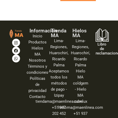
Información
Tienda
Hielos
MA
MA
Inicio
Lima-
Lima-
Productos
Libro
Regiones,
Regiones,
Hielos
de
Huarochirí,
Huarochirí,
reclamacion
MA
Ricardo
Ricardo
Nosotros
Palma
Palma
Términos y
Aceptamos
Hielo
condiciones
todos los
MA
Políticas
métodos
coldgem
de
de pago -
- Hielo
privacidad
Izipay
MA
Contacto
tiendama@maenlinea.com
cubelux
+51 937
hieloma@maenlinea.com
202 452
+51 937