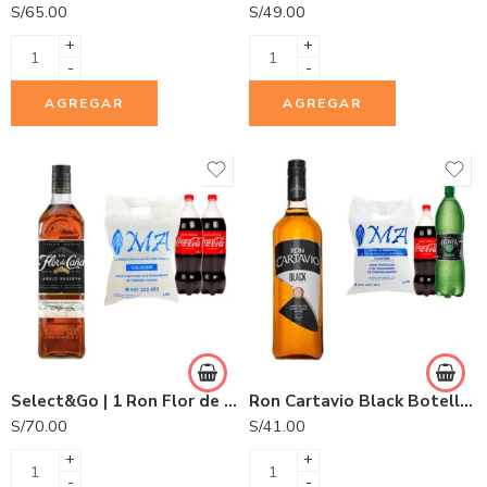
S/
65.00
S/
49.00
+
+
-
-
AGREGAR
AGREGAR
Select&Go | 1 Ron Flor de Caña 5 años 750ml + 2 Gaseosas Coca Cola 1.5L + 1 Hielo COLDGEM 3.0Kg.
Ron Cartavio Black Botella 1L
S/
70.00
S/
41.00
+
+
-
-