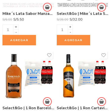
Mike´s Lata Sabor Manzana 355ml
Select&Go | Mike´s Lata Sabor Manzana 355ml x 6und.
S/
5.50
S/
32.00
S/
6.00
S/
36.00
+
+
-
-
AGREGAR
AGREGAR
Select&Go | 1 Ron Barceló Gran Añejo 750ml + 2 Gaseosas Coca Cola 1.5L + 1 Hielo COLDGEM 3.0Kg.
Select&Go | 1 Ron Cartavio Black Botella 1L + 2 Gaseosas Coca Cola 1.5L + 1 Hielo COLDGEM 3.0Kg.