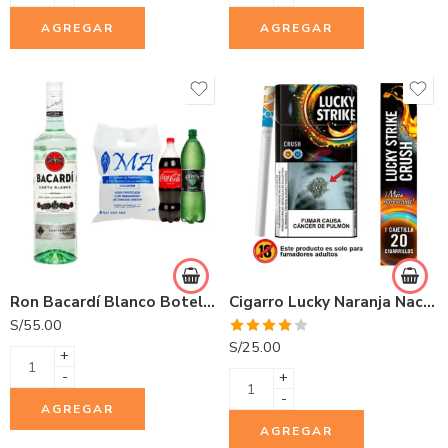
AGREGAR
AGREGAR
Ron Bacardí Blanco Botella 750ml
Cigarro Lucky Naranja Nacional 20 und
S/
55.00
Valorado
S/
25.00
+
con
4.00
de 5
-
+
-
AGREGAR
AGREGAR