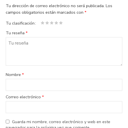
Tu dirección de correo electrónico no será publicada.
Los
campos obligatorios están marcados con
*
Tu clasificación
1
2 de
3 de 5
4 de 5
5 de 5
Tu reseña
*
de
5
estrellas
estrellas
estrellas
5
estrellas
estrellas
Nombre
*
Correo electrónico
*
Guarda mi nombre, correo electrónico y web en este
navegador para la próxima vez que comente.