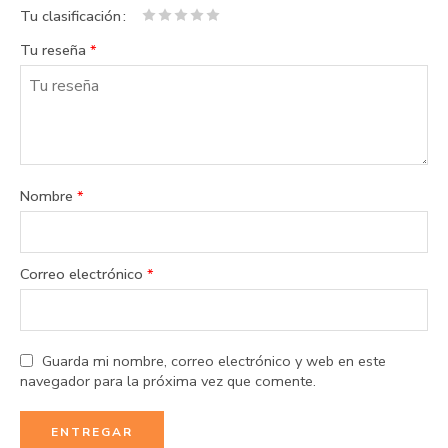
Tu clasificación
1
2 de
3 de 5
4 de 5
5 de 5
Tu reseña
*
de
5
estrellas
estrellas
estrellas
5
estrellas
estrellas
Nombre
*
Correo electrónico
*
Guarda mi nombre, correo electrónico y web en este
navegador para la próxima vez que comente.