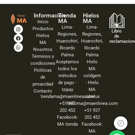
Información
Tienda
Hielos
MA
MA
Inicio
Lima-
Lima-
Productos
Libro
Regiones,
Regiones,
Hielos
de
Huarochirí,
Huarochirí,
reclamacion
MA
Ricardo
Ricardo
Nosotros
Palma
Palma
Términos y
Aceptamos
Hielo
condiciones
todos los
MA
Políticas
métodos
coldgem
de
de pago -
- Hielo
privacidad
Izipay
MA
Contacto
tiendama@maenlinea.com
cubelux
+51 937
hieloma@maenlinea.com
202 452
+51 937
Facebook:
202 452
MA tienda
Facebook:
MA