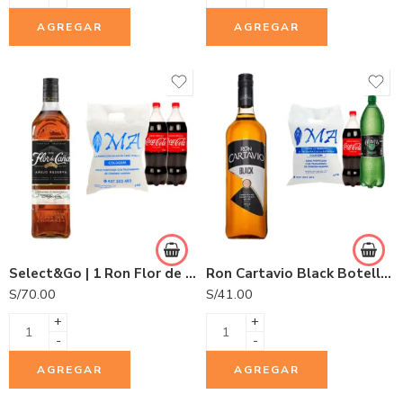
AGREGAR
AGREGAR
Select&Go | 1 Ron Flor de Caña 5 años 750ml + 2 Gaseosas Coca Cola 1.5L + 1 Hielo COLDGEM 3.0Kg.
Ron Cartavio Black Botella 1L
S/
70.00
S/
41.00
+
+
-
-
AGREGAR
AGREGAR