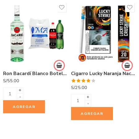
Ron Bacardí Blanco Botella 750ml
Cigarro Lucky Naranja Nacional 20 und
S/
55.00
Valorado
S/
25.00
+
con
4.00
de 5
-
+
-
AGREGAR
AGREGAR