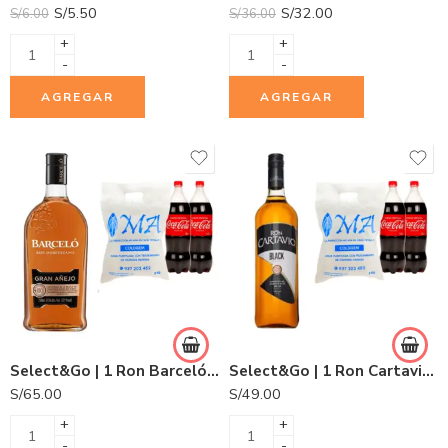
S/
5.50
S/
32.00
S/
6.00
S/
36.00
+
+
-
-
AGREGAR
AGREGAR
Select&Go | 1 Ron Barceló Gran Añejo 750ml + 2 Gaseosas Coca Cola 1.5L + 1 Hielo COLDGEM 3.0Kg.
Select&Go | 1 Ron Cartavio Black Botella 1L + 2 Gaseosas Coca Cola 1.5L + 1 Hielo COLDGEM 3.0Kg.
S/
65.00
S/
49.00
+
+
-
-