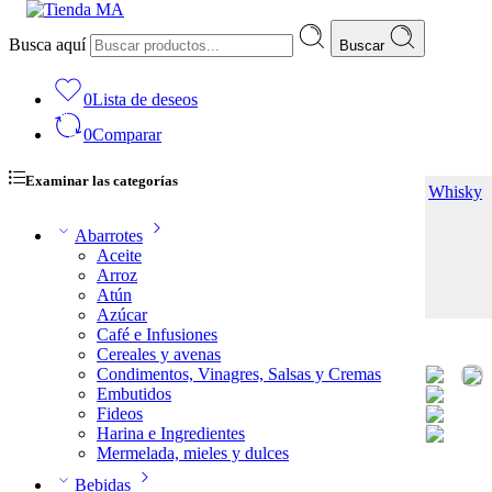
Busca aquí
Buscar
0
Lista de deseos
0
Comparar
Examinar las categorías
Cóctel Old Fashioned Vaso de 16 onzas
Inicio
Cócteles
Whisky
Abarrotes
Aceite
Arroz
Atún
Azúcar
Café e Infusiones
Cereales y avenas
Condimentos, Vinagres, Salsas y Cremas
Embutidos
Fideos
Harina e Ingredientes
Mermelada, mieles y dulces
Bebidas