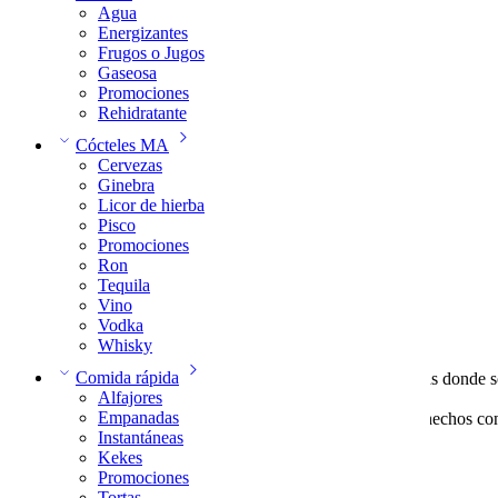
Agua
Energizantes
Frugos o Jugos
Gaseosa
Promociones
Rehidratante
Cócteles MA
Cervezas
Ginebra
Licor de hierba
Pisco
Promociones
Ron
Tequila
Vino
Descripción
Vodka
Valoraciones (0)
Whisky
Comida rápida
Todo cóctel se entrega en un vaso de 16 onzas donde so
Alfajores
y su sorbete sellado.
Empanadas
Punto importante:
Nuestros cócteles estan hechos co
Instantáneas
Kekes
Basado en 0 reseñas
Promociones
Tortas