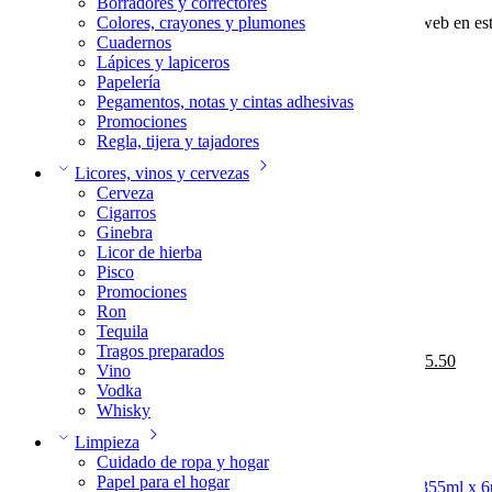
Borradores y correctores
Guarda mi nombre, correo electrónico y web en es
Colores, crayones y plumones
Cuadernos
Lápices y lapiceros
Papelería
Pegamentos, notas y cintas adhesivas
Reseñas
Promociones
Regla, tijera y tajadores
Aún no hay reseñas.
Licores, vinos y cervezas
Cerveza
Cigarros
Ginebra
Licor de hierba
Pisco
-8%
Limitado
Promociones
Ron
Añadir al carrito
Tequila
Tragos preparados
Mike´s Lata Sabor Manzana 355ml
S/
6.00
S/
5.50
Vino
+
-
Vodka
Agregar
Whisky
-11%
Limitado
Limpieza
Cuidado de ropa y hogar
Añadir al carrito
Papel para el hogar