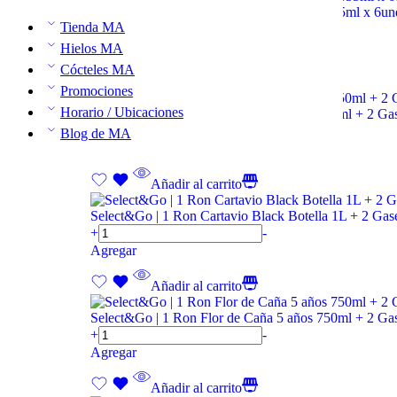
Select&Go | Mike´s Lata Sabor Manzana 355ml x 6un
Tienda MA
+
-
Agregar
Hielos MA
Cócteles MA
Añadir al carrito
Promociones
Horario / Ubicaciones
Select&Go | 1 Ron Barceló Gran Añejo 750ml + 2 
+
-
Blog de MA
Agregar
Añadir al carrito
Select&Go | 1 Ron Cartavio Black Botella 1L + 2 
+
-
Agregar
Añadir al carrito
Select&Go | 1 Ron Flor de Caña 5 años 750ml + 2 
+
-
Agregar
Añadir al carrito