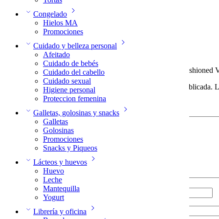
0.00
General
Congelado
0%
Hielos MA
0%
Promociones
0%
Cuidado y belleza personal
0%
Afeitado
0%
Cuidado de bebés
Sé el primero en opinar sobre "Cóctel Old Fashioned 
Cuidado del cabello
Cuidado sexual
Tu dirección de correo electrónico no será publicada.
L
Higiene personal
Proteccion femenina
Tu clasificación
Galletas, golosinas y snacks
Galletas
Golosinas
Promociones
Snacks y Piqueos
Lácteos y huevos
Huevo
Tu reseña
*
Leche
Mantequilla
Nombre
*
Yogurt
Correo electrónico
*
Librería y oficina