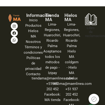
Información
Tienda
Hielos
MA
MA
Inicio
Lima-
Lima-
Productos
Libro
Regiones,
Regiones,
Hielos
de
Huarochirí,
Huarochirí,
reclamacion
MA
Ricardo
Ricardo
Nosotros
Palma
Palma
Términos y
Aceptamos
Hielo
condiciones
todos los
MA
Políticas
métodos
coldgem
de
de pago -
- Hielo
privacidad
Izipay
MA
Contacto
tiendama@maenlinea.com
cubelux
+51 937
hieloma@maenlinea.com
202 452
+51 937
Facebook:
202 452
MA tienda
Facebook: