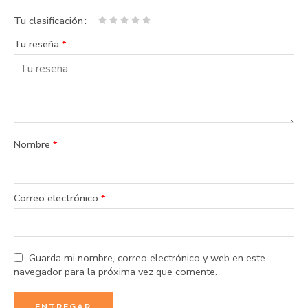
Tu clasificación
1
2 de
3 de 5
4 de 5
5 de 5
Tu reseña
*
de
5
estrellas
estrellas
estrellas
5
estrellas
estrellas
Nombre
*
Correo electrónico
*
Guarda mi nombre, correo electrónico y web en este
navegador para la próxima vez que comente.