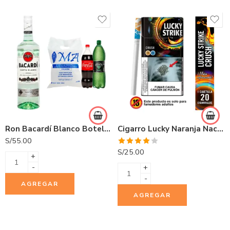
Ron Bacardí Blanco Botella 750ml
Cigarro Lucky Naranja Nacional 20 und
S/
55.00
Valorado
S/
25.00
+
con
4.00
de 5
-
+
-
AGREGAR
AGREGAR