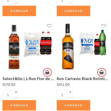
-
-
AGREGAR
AGREGAR
Select&Go | 1 Ron Flor de Caña 5 años 750ml + 2 Gaseosas Coca Cola 1.5L + 1 Hielo COLDGEM 3.0Kg.
Ron Cartavio Black Botella 1L
S/
70.00
S/
41.00
+
+
-
-
AGREGAR
AGREGAR