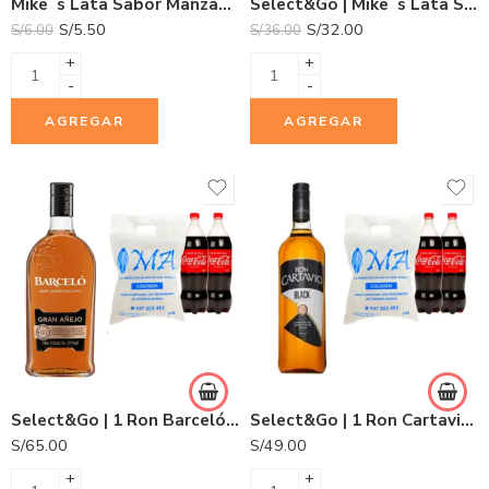
Mike´s Lata Sabor Manzana 355ml
Select&Go | Mike´s Lata Sabor Manzana 355ml x 6und.
S/
5.50
S/
32.00
S/
6.00
S/
36.00
+
+
-
-
AGREGAR
AGREGAR
Select&Go | 1 Ron Barceló Gran Añejo 750ml + 2 Gaseosas Coca Cola 1.5L + 1 Hielo COLDGEM 3.0Kg.
Select&Go | 1 Ron Cartavio Black Botella 1L + 2 Gaseosas Coca Cola 1.5L + 1 Hielo COLDGEM 3.0Kg.
S/
65.00
S/
49.00
+
+