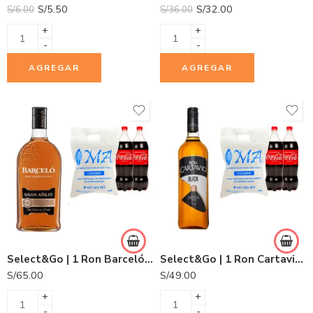
S/
5.50
S/
32.00
S/
6.00
S/
36.00
+
+
-
-
AGREGAR
AGREGAR
Select&Go | 1 Ron Barceló Gran Añejo 750ml + 2 Gaseosas Coca Cola 1.5L + 1 Hielo COLDGEM 3.0Kg.
Select&Go | 1 Ron Cartavio Black Botella 1L + 2 Gaseosas Coca Cola 1.5L + 1 Hielo COLDGEM 3.0Kg.
S/
65.00
S/
49.00
+
+
-
-