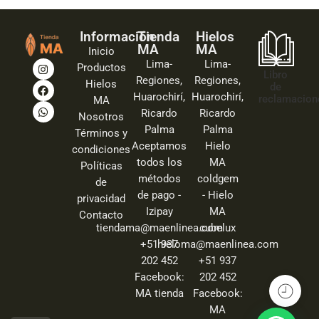
Información
Tienda
Hielos
MA
MA
Inicio
Lima-
Lima-
Productos
Libro
Regiones,
Regiones,
Hielos
de
Huarochirí,
Huarochirí,
reclamacion
MA
Ricardo
Ricardo
Nosotros
Palma
Palma
Términos y
Aceptamos
Hielo
condiciones
todos los
MA
Políticas
métodos
coldgem
de
de pago -
- Hielo
privacidad
Izipay
MA
Contacto
tiendama@maenlinea.com
cubelux
+51 937
hieloma@maenlinea.com
202 452
+51 937
Facebook:
202 452
MA tienda
Facebook:
MA