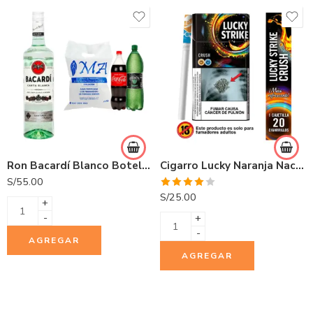
Ron Bacardí Blanco Botella 750ml
Cigarro Lucky Naranja Nacional 20 und
S/
55.00
Valorado
S/
25.00
+
con
4.00
de 5
-
+
-
AGREGAR
AGREGAR