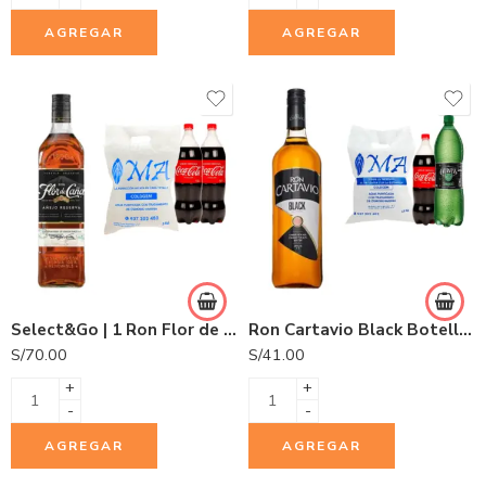
AGREGAR
AGREGAR
Select&Go | 1 Ron Flor de Caña 5 años 750ml + 2 Gaseosas Coca Cola 1.5L + 1 Hielo COLDGEM 3.0Kg.
Ron Cartavio Black Botella 1L
S/
70.00
S/
41.00
+
+
-
-
AGREGAR
AGREGAR