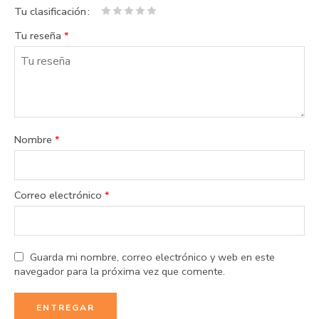
Tu clasificación
1
2 de
3 de 5
4 de 5
5 de 5
Tu reseña
*
de
5
estrellas
estrellas
estrellas
5
estrellas
estrellas
Nombre
*
Correo electrónico
*
Guarda mi nombre, correo electrónico y web en este
navegador para la próxima vez que comente.