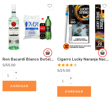
Ron Bacardí Blanco Botella 750ml
Cigarro Lucky Naranja Nacional 20 und
S/
55.00
Valorado
S/
25.00
+
con
4.00
de 5
-
+
-
AGREGAR
AGREGAR