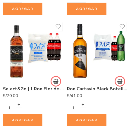
AGREGAR
AGREGAR
Select&Go | 1 Ron Flor de Caña 5 años 750ml + 2 Gaseosas Coca Cola 1.5L + 1 Hielo COLDGEM 3.0Kg.
Ron Cartavio Black Botella 1L
S/
70.00
S/
41.00
+
+
-
-
AGREGAR
AGREGAR