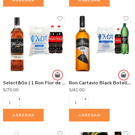
AGREGAR
AGREGAR
Select&Go | 1 Ron Flor de Caña 5 años 750ml + 2 Gaseosas Coca Cola 1.5L + 1 Hielo COLDGEM 3.0Kg.
Ron Cartavio Black Botella 1L
S/
70.00
S/
41.00
+
+
-
-
AGREGAR
AGREGAR