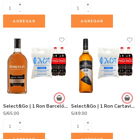
+
+
-
-
AGREGAR
AGREGAR
Select&Go | 1 Ron Barceló Gran Añejo 750ml + 2 Gaseosas Coca Cola 1.5L + 1 Hielo COLDGEM 3.0Kg.
Select&Go | 1 Ron Cartavio Black Botella 1L + 2 Gaseosas Coca Cola 1.5L + 1 Hielo COLDGEM 3.0Kg.
S/
65.00
S/
49.00
+
+
-
-