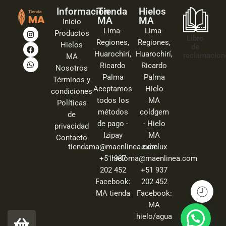
Información
Tienda
Hielos
MA
MA
Inicio
Lima-
Lima-
Productos
Libro
Regiones,
Regiones,
Hielos
de
Huarochirí,
Huarochirí,
reclamacion
MA
Ricardo
Ricardo
Nosotros
Palma
Palma
Términos y
Aceptamos
Hielo
condiciones
todos los
MA
Políticas
métodos
coldgem
de
de pago -
- Hielo
privacidad
Izipay
MA
Contacto
tiendama@maenlinea.com
cubelux
+51 937
hieloma@maenlinea.com
202 452
+51 937
Facebook:
202 452
MA tienda
Facebook:
MA
hielo/agua