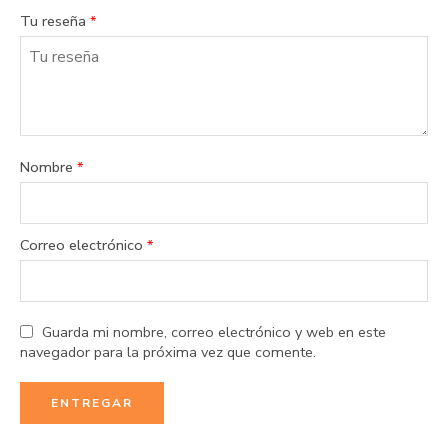
1
2 de
3 de 5
4 de 5
5 de 5
Tu reseña
*
de
5
estrellas
estrellas
estrellas
5
estrellas
estrellas
Nombre
*
Correo electrónico
*
Guarda mi nombre, correo electrónico y web en este
navegador para la próxima vez que comente.