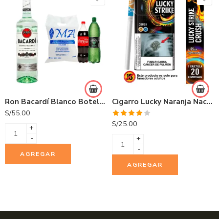
Ron Bacardí Blanco Botella 750ml
Cigarro Lucky Naranja Nacional 20 und
S/
55.00
Valorado
S/
25.00
+
con
4.00
de 5
-
+
-
AGREGAR
AGREGAR