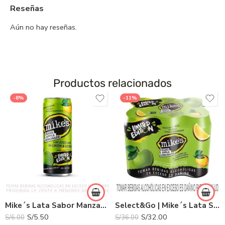
Reseñas
Aún no hay reseñas.
Productos relacionados
-8%
-11%
Mike´s Lata Sabor Manzana 355ml
Select&Go | Mike´s Lata Sabor Manzana 355ml x 6und.
S/
5.50
S/
32.00
S/
6.00
S/
36.00