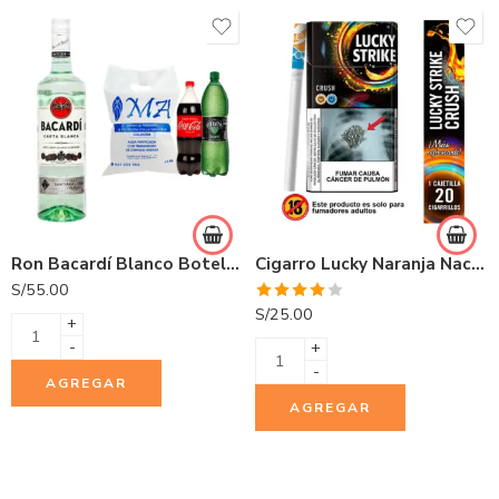
Ron Bacardí Blanco Botella 750ml
Cigarro Lucky Naranja Nacional 20 und
S/
55.00
Valorado
S/
25.00
+
con
4.00
de 5
-
+
-
AGREGAR
AGREGAR