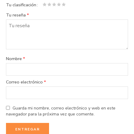
Tu clasificación
1
2 de
3 de 5
4 de 5
5 de 5
Tu reseña
*
de
5
estrellas
estrellas
estrellas
5
estrellas
estrellas
Nombre
*
Correo electrónico
*
Guarda mi nombre, correo electrónico y web en este
navegador para la próxima vez que comente.