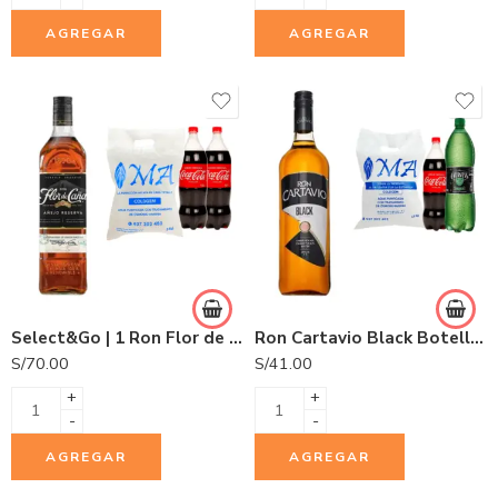
AGREGAR
AGREGAR
Select&Go | 1 Ron Flor de Caña 5 años 750ml + 2 Gaseosas Coca Cola 1.5L + 1 Hielo COLDGEM 3.0Kg.
Ron Cartavio Black Botella 1L
S/
70.00
S/
41.00
+
+
-
-
AGREGAR
AGREGAR