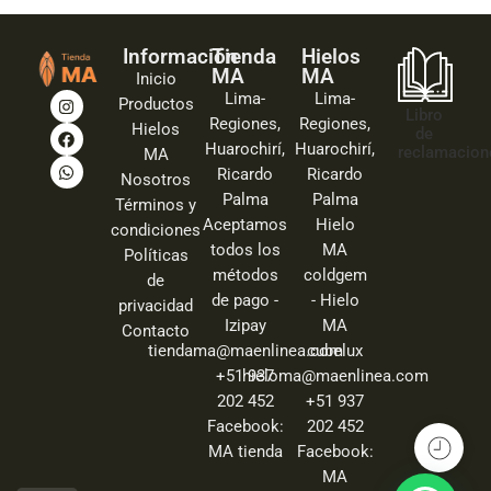
Información
Tienda
Hielos
MA
MA
Inicio
Lima-
Lima-
Productos
Libro
Regiones,
Regiones,
Hielos
de
Huarochirí,
Huarochirí,
reclamacion
MA
Ricardo
Ricardo
Nosotros
Palma
Palma
Términos y
Aceptamos
Hielo
condiciones
todos los
MA
Políticas
métodos
coldgem
de
de pago -
- Hielo
privacidad
Izipay
MA
Contacto
tiendama@maenlinea.com
cubelux
+51 937
hieloma@maenlinea.com
202 452
+51 937
Facebook:
202 452
MA tienda
Facebook:
MA