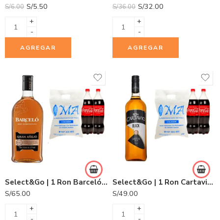
S/
5.50
S/
32.00
S/
6.00
S/
36.00
+
+
-
-
AGREGAR
AGREGAR
Select&Go | 1 Ron Barceló Gran Añejo 750ml + 2 Gaseosas Coca Cola 1.5L + 1 Hielo COLDGEM 3.0Kg.
Select&Go | 1 Ron Cartavio Black Botella 1L + 2 Gaseosas Coca Cola 1.5L + 1 Hielo COLDGEM 3.0Kg.
S/
65.00
S/
49.00
+
+
-
-